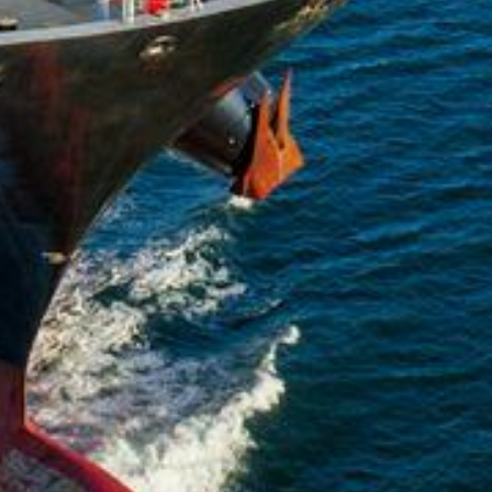
Filiales
Furuno España
Idiomas
ES