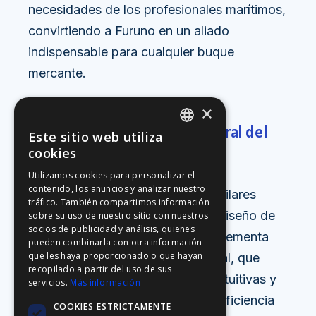
necesidades de los profesionales marítimos,
convirtiendo a Furuno en un aliado
indispensable para cualquier buque
mercante.
×
La durabilidad como eje central del
Este sitio web utiliza
ENGLISH
cookies
diseño Furuno
FFOY
Utilizamos cookies para personalizar el
contenido, los anuncios y analizar nuestro
FDE
La resistencia y la fiabilidad son pilares
tráfico. También compartimos información
FHL
fundamentales en la filosofía de diseño de
sobre su uso de nuestro sitio con nuestros
socios de publicidad y análisis, quienes
Furuno. Esta durabilidad se complementa
FIT
pueden combinarla con otra información
que les haya proporcionado o que hayan
con una funcionalidad excepcional, que
FESA
recopilado a partir del uso de sus
ofrece a los usuarios interfaces intuitivas y
servicios.
Más información
FFSAS
datos precisos para optimizar la eficiencia
COOKIES ESTRICTAMENTE
FUK