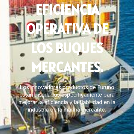
EFICIENCIA
OPERATIVA DE
LOS BUQUES
MERCANTES.
Los innovadores productos de Furuno
están diseñados específicamente para
mejorar la eficiencia y la fiabilidad en la
industria de la marina mercante.