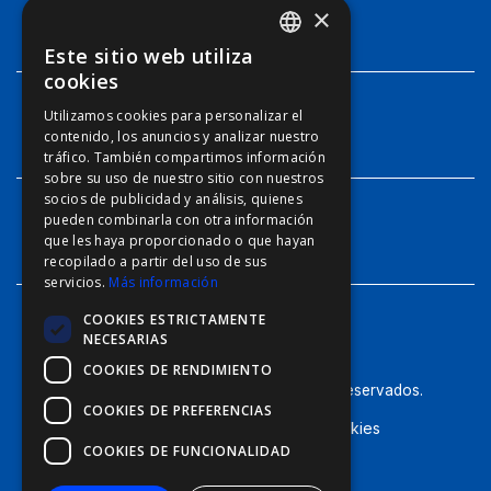
×
TECNOLOGÍAS
Este sitio web utiliza
ENGLISH
cookies
FFOY
Utilizamos cookies para personalizar el
INFO
contenido, los anuncios y analizar nuestro
FDE
tráfico. También compartimos información
FHL
sobre su uso de nuestro sitio con nuestros
socios de publicidad y análisis, quienes
FIT
pueden combinarla con otra información
CONTACTO
que les haya proporcionado o que hayan
FESA
recopilado a partir del uso de sus
servicios.
Más información
FFSAS
COOKIES ESTRICTAMENTE
FUK
NECESARIAS
COOKIES DE RENDIMIENTO
© Furuno - 2026, todos los derechos reservados.
COOKIES DE PREFERENCIAS
Términos de Uso
Política de Cookies
COOKIES DE FUNCIONALIDAD
Política de Privacidad