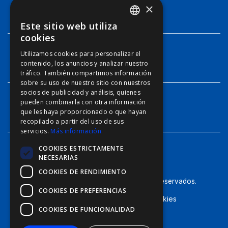
×
TECNOLOGÍAS
Este sitio web utiliza
ENGLISH
cookies
FFOY
Utilizamos cookies para personalizar el
INFO
contenido, los anuncios y analizar nuestro
FDE
tráfico. También compartimos información
FHL
sobre su uso de nuestro sitio con nuestros
socios de publicidad y análisis, quienes
FIT
pueden combinarla con otra información
CONTACTO
que les haya proporcionado o que hayan
FESA
recopilado a partir del uso de sus
servicios.
Más información
FFSAS
COOKIES ESTRICTAMENTE
FUK
NECESARIAS
COOKIES DE RENDIMIENTO
© Furuno - 2026, todos los derechos reservados.
COOKIES DE PREFERENCIAS
Términos de Uso
Política de Cookies
COOKIES DE FUNCIONALIDAD
Política de Privacidad