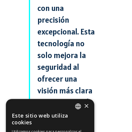
con una
precisión
excepcional. Esta
tecnología no
solo mejora la
seguridad al
ofrecer una
visión más clara
de la topografía
×
submarina, sino
Este sitio web utiliza
ENGLISH
cookies
que también
FFOY
Utilizamos cookies para personalizar el