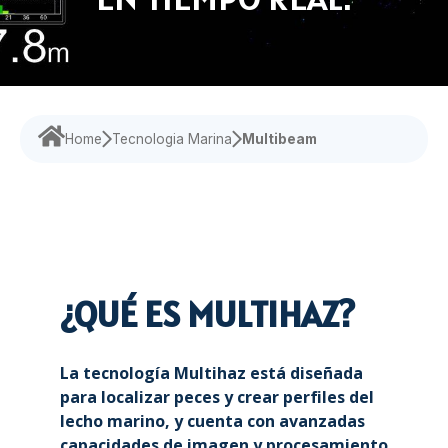
Formación Marítima
Sensor de rumbo
todo el mundo.
medida
Sona
integrales,
vanguardia,
Ecosonda
asegurando
diseñados
Monitor
Encuentra
que tus
para
soluciones
operaciones
mejorar tu
personalizadas
funcionen sin
experiencia
que aborden
contratiempos.
y eficiencia.
Home
Tecnologia Marina
Multibeam
tus desafíos
específicos con
precisión.
¿QUÉ ES MULTIHAZ?
La tecnología Multihaz está diseñada
para localizar peces y crear perfiles del
lecho marino, y cuenta con avanzadas
capacidades de imagen y procesamiento