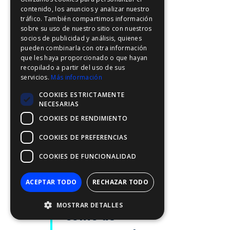
mejora la
contenido, los anuncios y analizar nuestro
FDE
tráfico. También compartimos información
eficiencia en la
FHL
sobre su uso de nuestro sitio con nuestros
socios de publicidad y análisis, quienes
FIT
recopilación de
pueden combinarla con otra información
que les haya proporcionado o que hayan
FESA
datos, lo que la
recopilado a partir del uso de sus
servicios.
Más información
FFSAS
convierte en una
COOKIES ESTRICTAMENTE
FUK
NECESARIAS
herramienta
COOKIES DE RENDIMIENTO
invaluable tanto
COOKIES DE PREFERENCIAS
para
COOKIES DE FUNCIONALIDAD
aplicaciones
ACEPTAR TODO
RECHAZAR TODO
comerciales
MOSTRAR DETALLES
como de