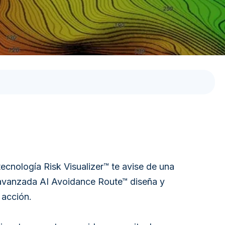
SINCRONIZACIÓN GNSS
SONDA DE PESCA
SISTEMA DE
NAVEGACIÓN AR
SISTEMA DE
PLANIFICACIÓN DE
VIAJES
ecnología Risk Visualizer™ te avise de una
a avanzada AI Avoidance Route™ diseña y
 acción.