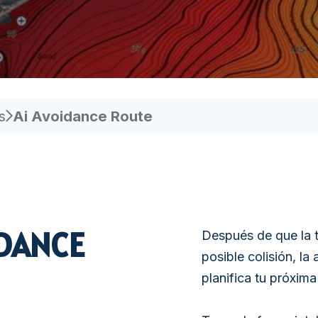
RADIOTELÉFONO
VIGILANCIA DE LA
ACUICULTURA
s
Ai Avoidance Route
IDANCE
Después de que la t
posible colisión, l
planifica tu próxima