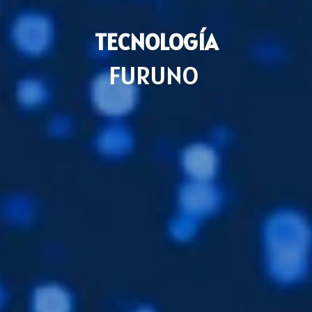
TECNOLOGÍA
FURUNO
Filiales
Furuno España
Idiomas
ES