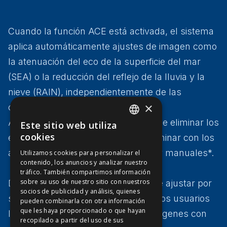
Cuando la función ACE está activada, el sistema
aplica automáticamente ajustes de imagen como
la atenuación del eco de la superficie del mar
(SEA) o la reducción del reflejo de la lluvia y la
nieve (RAIN), independientemente de las
×
condiciones del mar.
Además, la función ACE ahora puede eliminar los
Este sitio web utiliza
ENGLISH
cookies
ecos falsos que eran difíciles de eliminar con los
FFOY
ajustes de imagen convencionales y manuales*.
Utilizamos cookies para personalizar el
contenido, los anuncios y analizar nuestro
FDE
tráfico. También compartimos información
FHL
sobre su uso de nuestro sitio con nuestros
Dado que la ganancia ACE se puede ajustar por
socios de publicidad y análisis, quienes
FIT
separado de la ganancia normal, a los usuarios
pueden combinarla con otra información
que les haya proporcionado o que hayan
les resulta aún más fácil ver las imágenes con
FESA
recopilado a partir del uso de sus